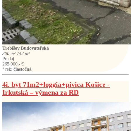
Trebišov
Budovateľská
300 m²
742 m²
Predaj
265.000,- €
° rek:
čiastočná
4i. byt 71m2+loggia+pivica Košice -
Irkutská – výmena za RD