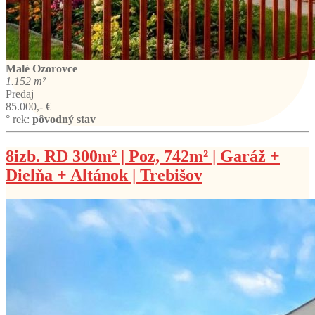
Malé Ozorovce
1.152 m²
Predaj
85.000,- €
° rek:
pôvodný stav
8izb. RD 300m² | Poz, 742m² | Garáž +
Dielňa + Altánok | Trebišov