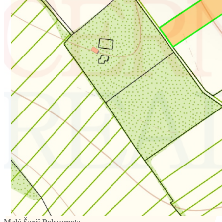
Malý Šariš
Polosamota