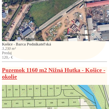
Košice - Barca
Podnikateľská
3.230 m²
Predaj
120,- €
Pozemok 1160 m2 Nižná Hutka - Košice -
okolie