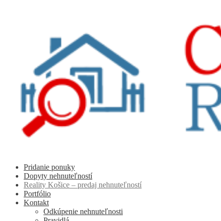
Preskočiť
Preskočiť
na
na
navigáciu
obsah
Pridanie ponuky
Dopyty nehnuteľností
Reality Košice – predaj nehnuteľností
Portfólio
Kontakt
Odkúpenie nehnuteľnosti
Pravidlá