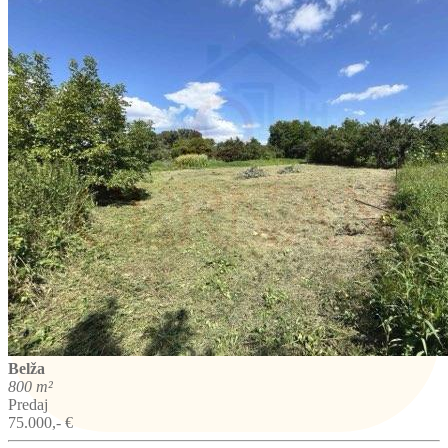
Belža
800 m²
Predaj
75.000,- €