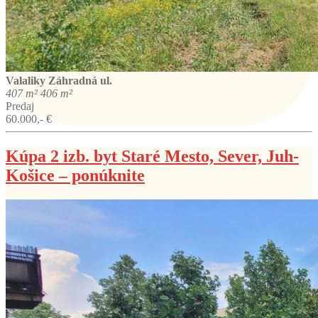
Valaliky
Záhradná ul.
407 m²
406 m²
Predaj
60.000,- €
Kúpa 2 izb. byt Staré Mesto, Sever, Juh-
Košice – ponúknite