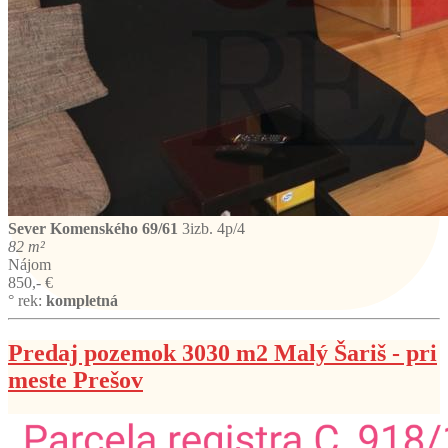
Sever
Komenského 69/61
3izb. 4p/4
82 m²
Nájom
850,- €
° rek:
kompletná
Predaj pozemok 3030 m2 Malý Šariš - pri
meste Prešov