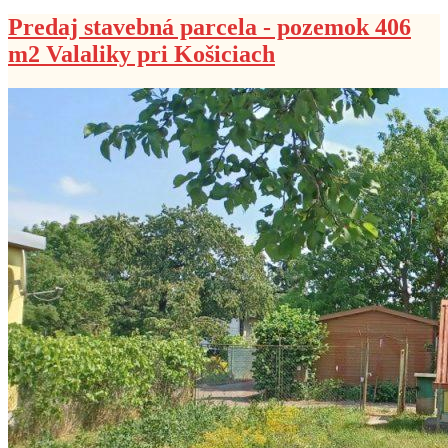
Predaj stavebná parcela - pozemok 406
m2 Valaliky pri Košiciach