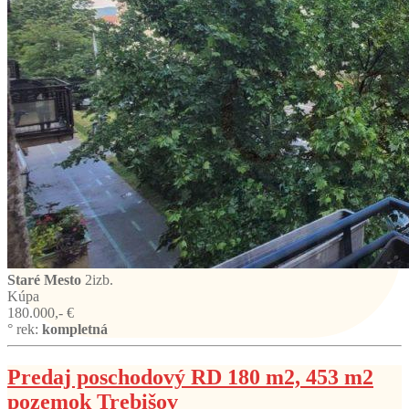
Staré Mesto
2izb.
Kúpa
180.000,- €
° rek:
kompletná
Predaj poschodový RD 180 m2, 453 m2
pozemok Trebišov