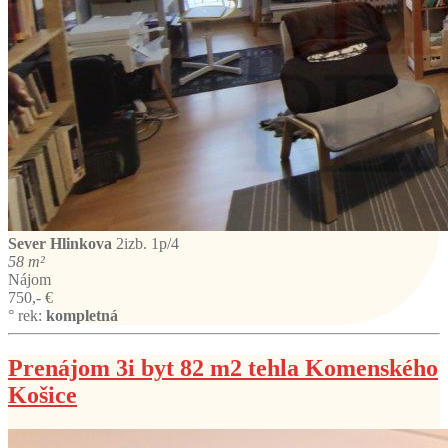
Sever
Hlinkova
2izb. 1p/4
58 m²
Nájom
750,- €
° rek:
kompletná
Prenájom 3i byt 82 m2 tehla Komenského
Košice