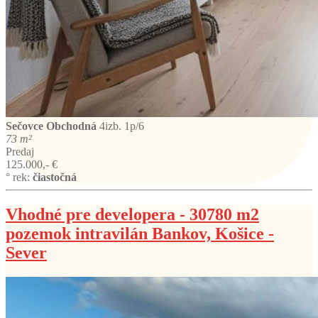
Sečovce
Obchodná
4izb. 1p/6
73 m²
Predaj
125.000,- €
° rek:
čiastočná
Vhodné pre developera - 30780 m2
pozemok intravilán Bankov, Košice -
Sever