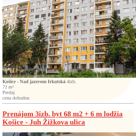
Košice - Nad jazerom
Irkutská
4izb.
71 m²
Predaj
cena dohodou
Prenájom 3izb. byt 68 m2 + 6 m lodžia
Košice - Juh Žižkova ulica