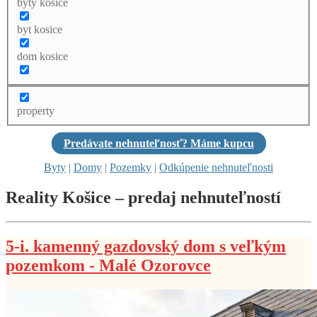
byty kosice
byt kosice
dom kosice
property
Predávate nehnuteľnosť? Máme kupcu
Byty
|
Domy
|
Pozemky
|
Odkúpenie nehnuteľnosti
Reality Košice – predaj nehnuteľností
5-i. kamenný gazdovský dom s veľkým
pozemkom - Malé Ozorovce