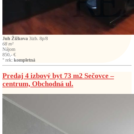
Juh
Žižkova
3izb. 8p/8
68 m²
Nájom
850,- €
° rek:
kompletná
Predaj 4 izbový byt 73 m2 Sečovce –
centrum, Obchodná ul.