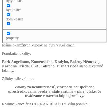
byty kosice
byt kosice
dom kosice
property
Máme okamžitých kupcov na byty v Košiciach
Ponúknite lokality:
Park Angelinum, Komenského, Kisdyho, Boženy Němcovej,
Národná Trieda, ČSA, Tolstého, Južná Trieda
alebo aj ostatné
lokality.
Zálohy stále vrátime.
Zálohy za nehnuteľnosť, v prípade neúspešného
sprostredkovania predaja, stále vrátime v plnej výške, čo
uvádzame v návrhu kúpnej zmluvy.
Realitná kancelária CERNAN REALITY Vám ponúka: