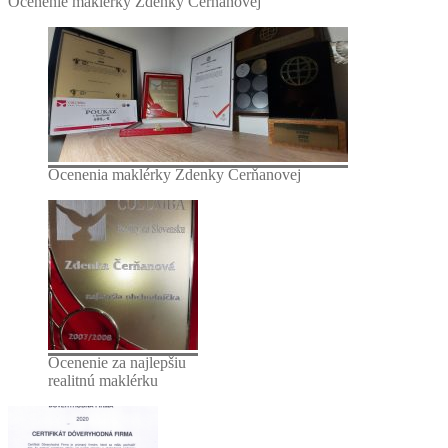
Ocenenie maklérky Zdenky Čerňanovej
Ocenenia maklérky Zdenky Čerňanovej
Ocenenie za najlepšiu
realitnú maklérku