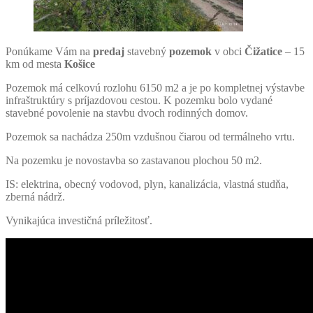
Ponúkame Vám na
predaj
stavebný
pozemok
v obci
Čižatice
– 15
km od mesta
Košice
Pozemok má celkovú rozlohu 6150 m2 a je po kompletnej výstavbe
infraštruktúry s príjazdovou cestou. K pozemku bolo vydané
stavebné povolenie na stavbu dvoch rodinných domov.
Pozemok sa nachádza 250m vzdušnou čiarou od termálneho vrtu.
Na pozemku je novostavba so zastavanou plochou 50 m2.
IS: elektrina, obecný vodovod, plyn, kanalizácia, vlastná studňa,
zberná nádrž.
Vynikajúca investičná príležitosť.