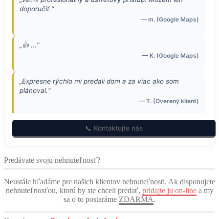
doporučiť.“
— m. (Google Maps)
„👍 ...“
— K. (Google Maps)
„Expresne rýchlo mi predali dom a za viac ako som
plánoval.“
— T. (Overený klient)
„Predávajú mi 2 byty v Košiciach, nakoľko ja na to
📞 Kontaktujte nás
nemám čas. Veľká vďaka.“
— S. (Overený klient)
Predávate svoju nehnuteľnosť?
„Pomohli mi s predajom, za čo som im vďačný a vážim si
Neustále hľadáme pre našich klientov nehnuteľnosti. Ak disponujete
ich služby. Odporúčam.“
nehnuteľnosťou, ktorú by ste chceli predať,
pridajte ju on-line
a my
— J. (Overený klient)
sa o to postaráme
ZDARMA
.
„Aj mne predali byt a nemal som problém. Všetko vybavili