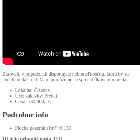
Zároveň, v prípade, ak disponujete nehnuteľnosťou, ktorú by ste
chceli predať, radi Vám pomôžeme so sprostredkovaním predaja.
Lokalita:
Čižatice
Účel zákazky:
Predaj
Cena:
580.000,- €
Podrobne info
Plocha pozemku [m²]:
6.150
ID tejto nehnuteľnosti:
9301