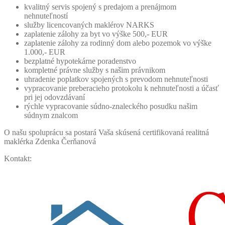
kvalitný servis spojený s predajom a prenájmom
nehnuteľností
služby licencovaných maklérov NARKS
zaplatenie zálohy za byt vo výške 500,- EUR
zaplatenie zálohy za rodinný dom alebo pozemok vo výške
1.000,- EUR
bezplatné hypotekárne poradenstvo
kompletné právne služby s našim právnikom
uhradenie poplatkov spojených s prevodom nehnuteľnosti
vypracovanie preberacieho protokolu k nehnuteľnosti a účasť
pri jej odovzdávaní
rýchle vypracovanie súdno-znaleckého posudku našim
súdnym znalcom
O našu spoluprácu sa postará Vaša skúsená certifikovaná realitná
maklérka Zdenka Čerňanová
Kontakt: