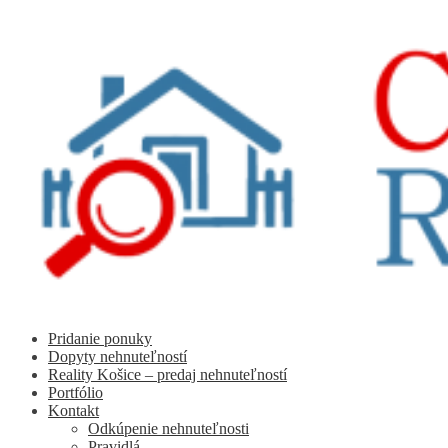
Preskočiť
Preskočiť
na
na
navigáciu
obsah
Pridanie ponuky
Dopyty nehnuteľností
Reality Košice – predaj nehnuteľností
Portfólio
Kontakt
Odkúpenie nehnuteľnosti
Pravidlá