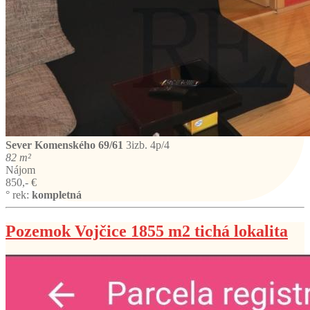
Sever
Komenského 69/61
3izb. 4p/4
82 m²
Nájom
850,- €
° rek:
kompletná
Pozemok Vojčice 1855 m2 tichá lokalita