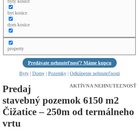
byty kosice
byt kosice
dom kosice
property
Predávate nehnuteľnosť? Máme kupcu
Byty
|
Domy
|
Pozemky
|
Odkúpenie nehnuteľnosti
Predaj
AKTÍVNA NEHNUTEĽNOSŤ
stavebný pozemok 6150 m2
Čižatice – 250m od termálneho
vrtu