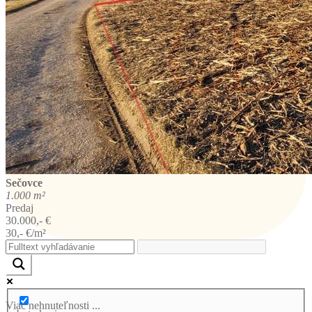
Sečovce
1.000 m²
Predaj
30.000,- €
30,- €/m²
Viac nehnuteľnosti ...