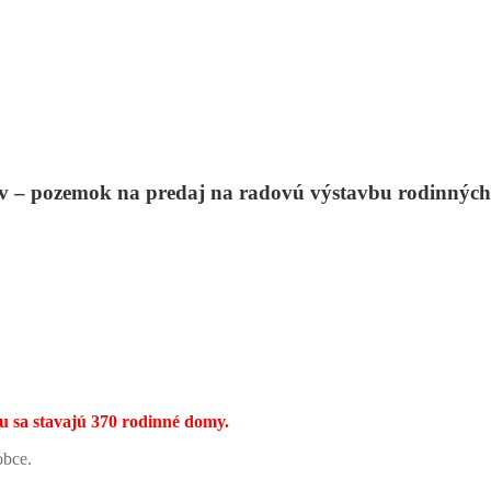
ov –
pozemok
na
predaj
na radovú výstavbu rodinnýc
ku sa stavajú 370 rodinné domy.
obce.