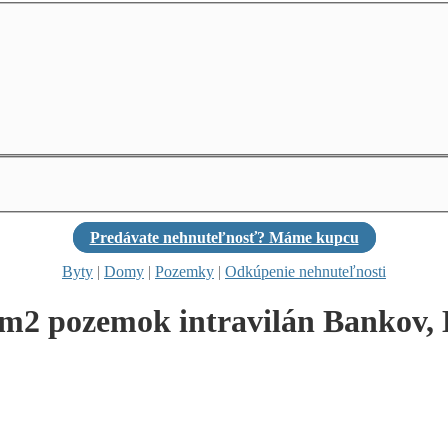
Predávate nehnuteľnosť? Máme kupcu
Byty
|
Domy
|
Pozemky
|
Odkúpenie nehnuteľnosti
m2 pozemok intravilán Bankov, 