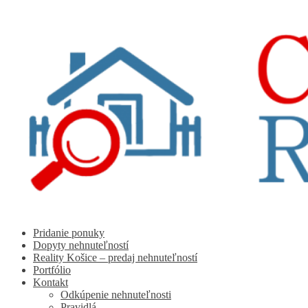
Preskočiť
Preskočiť
na
na
navigáciu
obsah
Pridanie ponuky
Dopyty nehnuteľností
Reality Košice – predaj nehnuteľností
Portfólio
Kontakt
Odkúpenie nehnuteľnosti
Pravidlá