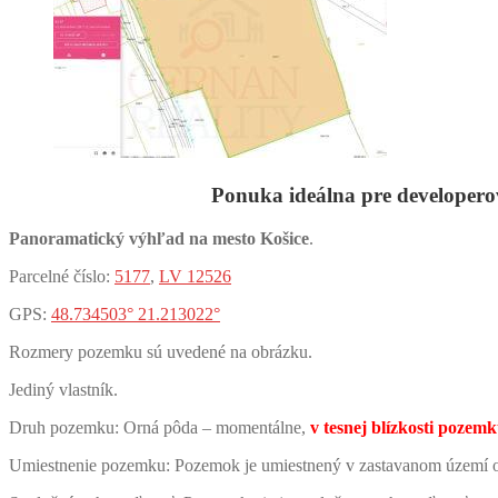
Ponuka ideálna pre developer
Panoramatický výhľad na mesto Košice
.
Parcelné číslo:
5177
,
LV 12526
GPS:
48.734503° 21.213022°
Rozmery pozemku sú uvedené na obrázku.
Jediný vlastník.
Druh pozemku: Orná pôda – momentálne,
v tesnej blízkosti pozem
Umiestnenie pozemku: Pozemok je umiestnený v zastavanom území 