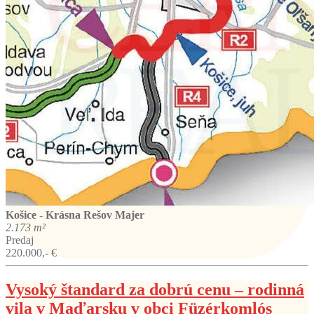
Košice - Krásna
Rešov Majer
2.173 m²
Predaj
220.000,- €
Vysoký štandard za dobrú cenu – rodinná
vila v Maďarsku v obci Füzérkomlós