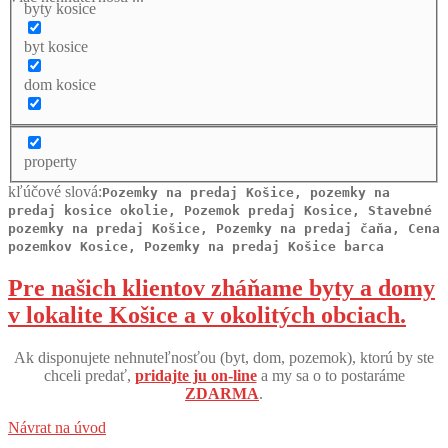
byty kosice
byt kosice
dom kosice
property
kľúčové slová:
Pozemky na predaj Košice, pozemky na
predaj kosice okolie, Pozemok predaj Kosice, Stavebné
pozemky na predaj Košice, Pozemky na predaj čaňa, Cena
pozemkov Kosice, Pozemky na predaj Košice barca
Pre našich klientov zháňame byty a domy
v lokalite Košice a v okolitých obciach.
Ak disponujete nehnuteľnosťou (byt, dom, pozemok), ktorú by ste
chceli predať,
pridajte ju on-line
a my sa o to postaráme
ZDARMA
.
Návrat na úvod