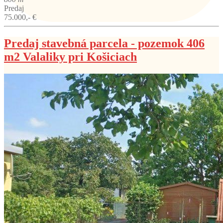
Predaj
75.000,- €
Predaj stavebná parcela - pozemok 406
m2 Valaliky pri Košiciach