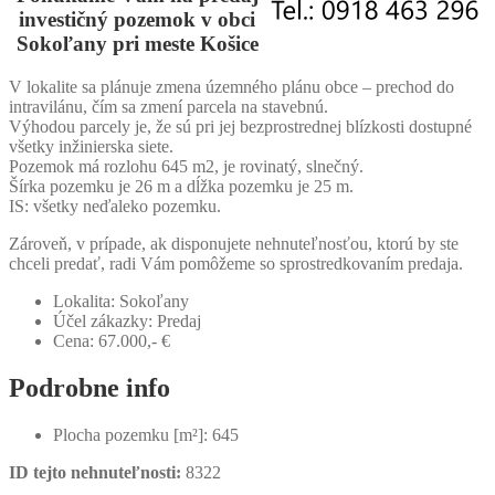
investičný
pozemok
v obci
Sokoľany
pri meste
Košice
V lokalite sa plánuje zmena územného plánu obce – prechod do
intravilánu, čím sa zmení parcela na stavebnú.
Výhodou parcely je, že sú pri jej bezprostrednej blízkosti dostupné
všetky inžinierska siete.
Pozemok má rozlohu 645 m2, je rovinatý, slnečný.
Šírka pozemku je 26 m a dĺžka pozemku je 25 m.
IS: všetky neďaleko pozemku.
Zároveň, v prípade, ak disponujete nehnuteľnosťou, ktorú by ste
chceli predať, radi Vám pomôžeme so sprostredkovaním predaja.
Lokalita:
Sokoľany
Účel zákazky:
Predaj
Cena:
67.000,- €
Podrobne info
Plocha pozemku [m²]:
645
ID tejto nehnuteľnosti:
8322