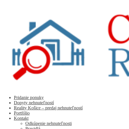
Preskočiť
Preskočiť
na
na
navigáciu
obsah
Pridanie ponuky
Dopyty nehnuteľností
Reality Košice – predaj nehnuteľností
Portfólio
Kontakt
Odkúpenie nehnuteľnosti
Pravidlá