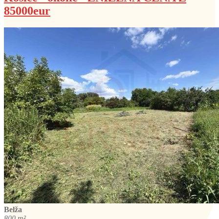
85000eur
Belža
800 m²