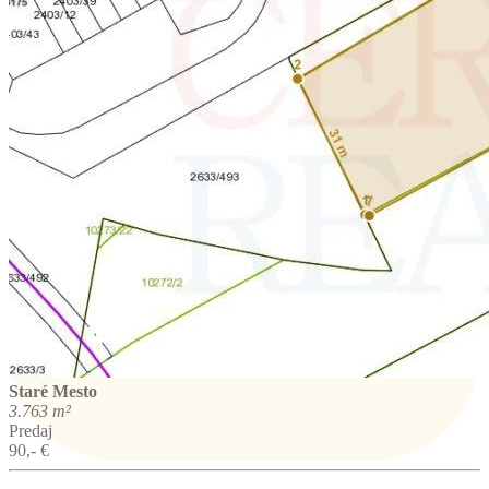
Staré Mesto
3.763 m²
Predaj
90,- €