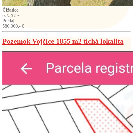
Čižatice
6.150 m²
Predaj
580.000,- €
Pozemok Vojčice 1855 m2 tichá lokalita