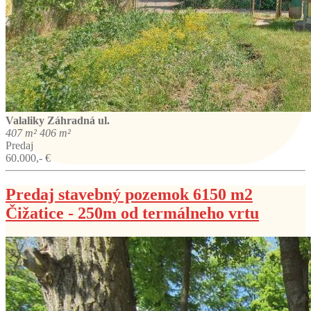
Valaliky
Záhradná ul.
407 m²
406 m²
Predaj
60.000,- €
Predaj stavebný pozemok 6150 m2
Čižatice - 250m od termálneho vrtu