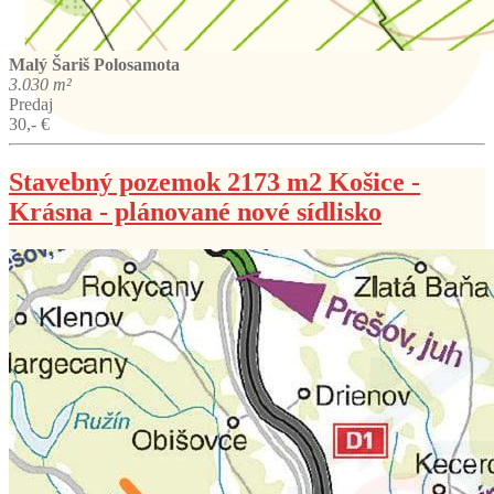
Malý Šariš
Polosamota
3.030 m²
Predaj
30,- €
Stavebný pozemok 2173 m2 Košice -
Krásna - plánované nové sídlisko