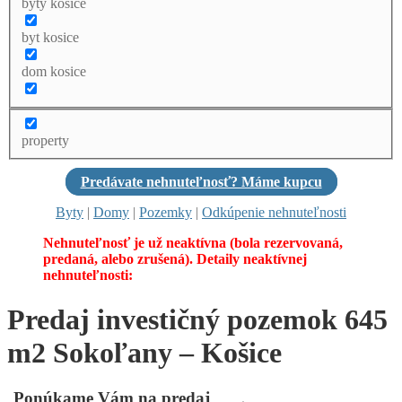
byty kosice
byt kosice
dom kosice
property
Predávate nehnuteľnosť? Máme kupcu
Byty
|
Domy
|
Pozemky
|
Odkúpenie nehnuteľnosti
Nehnuteľnosť je už neaktívna (bola rezervovaná,
predaná, alebo zrušená). Detaily neaktívnej
nehnuteľnosti:
Predaj investičný pozemok 645
m2 Sokoľany – Košice
Ponúkame Vám na
predaj