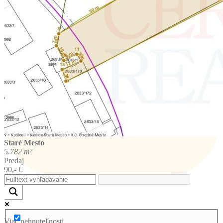
Staré Mesto
5.782 m²
Predaj
90,- €
Viac nehnuteľnosti ...