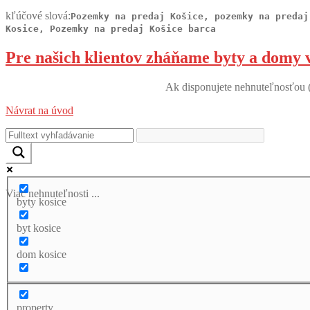
kľúčové slová:
Pozemky na predaj Košice, pozemky na predaj
Kosice, Pozemky na predaj Košice barca
Pre našich klientov zháňame byty a domy v 
Ak disponujete nehnuteľnosťou (
Návrat na úvod
Viac nehnuteľnosti ...
byty kosice
byt kosice
dom kosice
property