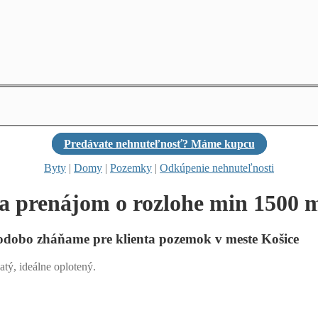
Predávate nehnuteľnosť? Máme kupcu
Byty
|
Domy
|
Pozemky
|
Odkúpenie nehnuteľnosti
a prenájom o rozlohe min 1500 
odobo zháňame pre klienta
pozemok
v meste
Košice
ý, ideálne oplotený.