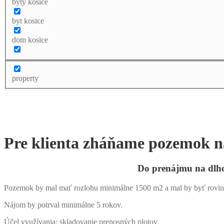
byty kosice
byt kosice
dom kosice
property
Pre klienta zháňame pozemok n
Do
prenájmu
na dlh
Pozemok by mal mať rozlohu minimálne 1500 m2 a mal by byť rovinat
Nájom by potrval minimálne 5 rokov.
Účel využívania: skladovanie prenosných plotov.