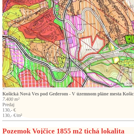
Košická Nová Ves
pod Gederom - V územnom pláne mesta Košice 
7.400 m²
Predaj
130,- €
130,- €/m²
Pozemok Vojčice 1855 m2 tichá lokalita