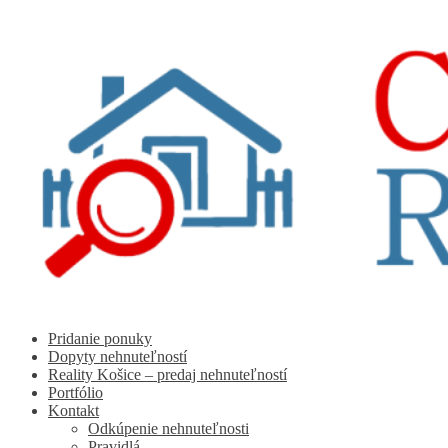
Preskočiť
Preskočiť
na
na
navigáciu
obsah
Pridanie ponuky
Dopyty nehnuteľností
Reality Košice – predaj nehnuteľností
Portfólio
Kontakt
Odkúpenie nehnuteľnosti
Pravidlá