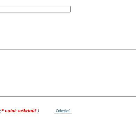
(
* nutné zaškrtnúť
)