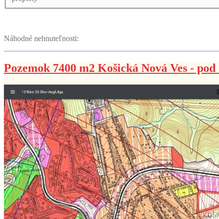
Náhodné nehnuteľnosti:
Pozemok 7400 m2 Košická Nová Ves - po