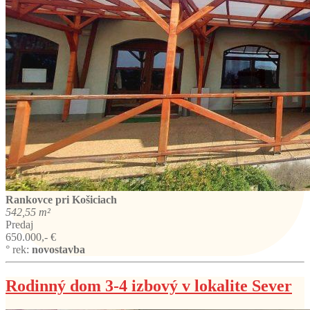
Rankovce
pri Košiciach
542,55 m²
Predaj
650.000,- €
° rek:
novostavba
Rodinný dom 3-4 izbový v lokalite Sever