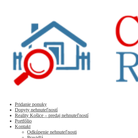
Preskočiť
Preskočiť
na
na
navigáciu
obsah
Pridanie ponuky
Dopyty nehnuteľností
Reality Košice – predaj nehnuteľností
Portfólio
Kontakt
Odkúpenie nehnuteľnosti
Pravidlá