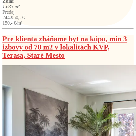
Ždiar
1.633 m²
Predaj
244.950,- €
150,- €/m²
Pre klienta zháňame byt na kúpu, min 3
izbový od 70 m2 v lokalitách KVP,
Terasa, Staré Mesto