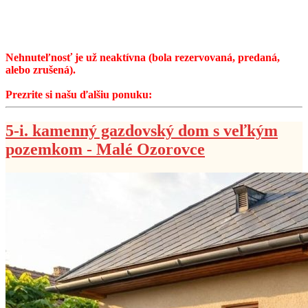
Nehnuteľnosť je už neaktívna (bola rezervovaná, predaná,
alebo zrušená).
Prezrite si našu ďalšiu ponuku:
5-i. kamenný gazdovský dom s veľkým
pozemkom - Malé Ozorovce