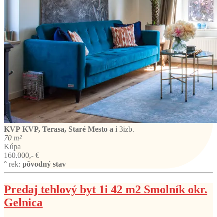
KVP
KVP, Terasa, Staré Mesto a i
3izb.
70 m²
Kúpa
160.000,- €
° rek:
pôvodný stav
Predaj tehlový byt 1i 42 m2 Smolník okr.
Gelnica