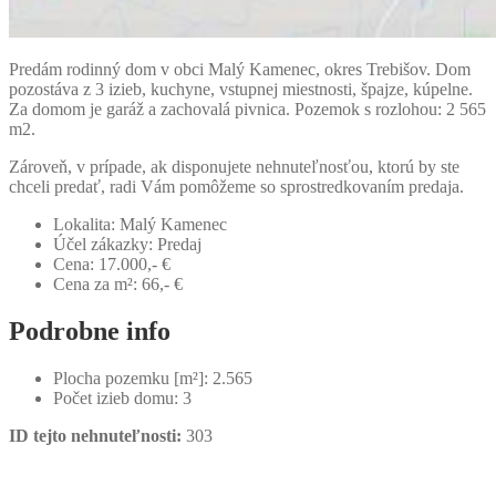
Predám rodinný dom v obci Malý Kamenec, okres Trebišov. Dom
pozostáva z 3 izieb, kuchyne, vstupnej miestnosti, špajze, kúpelne.
Za domom je garáž a zachovalá pivnica. Pozemok s rozlohou: 2 565
m2.
Zároveň, v prípade, ak disponujete nehnuteľnosťou, ktorú by ste
chceli predať, radi Vám pomôžeme so sprostredkovaním predaja.
Lokalita:
Malý Kamenec
Účel zákazky:
Predaj
Cena:
17.000,- €
Cena za m²:
66,- €
Podrobne info
Plocha pozemku [m²]:
2.565
Počet izieb domu:
3
ID tejto nehnuteľnosti:
303