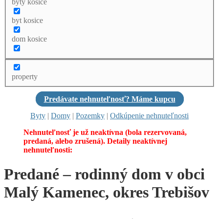
byty kosice
byt kosice
dom kosice
property
Predávate nehnuteľnosť? Máme kupcu
Byty
|
Domy
|
Pozemky
|
Odkúpenie nehnuteľnosti
Nehnuteľnosť je už neaktívna (bola rezervovaná,
predaná, alebo zrušená). Detaily neaktívnej
nehnuteľnosti:
Predané – rodinný dom v obci
Malý Kamenec, okres Trebišov