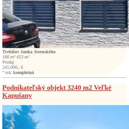
Trebišov
Janka Jesenského
180 m²
453 m²
Predaj
245.000,- €
° rek:
kompletná
Podnikateľský objekt 3240 m2 Veľké
Kapušany