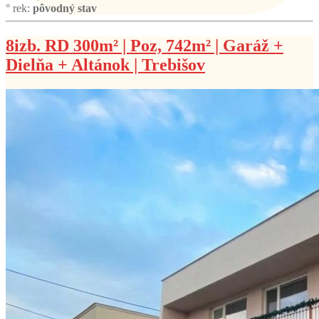
° rek:
pôvodný stav
8izb. RD 300m² | Poz, 742m² | Garáž +
Dielňa + Altánok | Trebišov