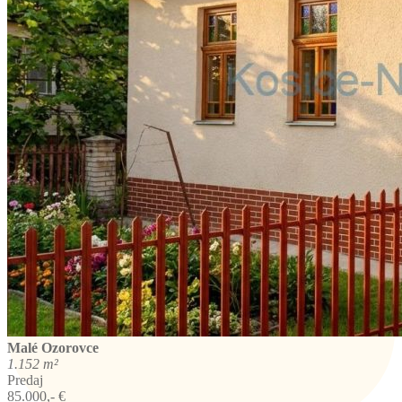
Malé Ozorovce
1.152 m²
Predaj
85.000,- €