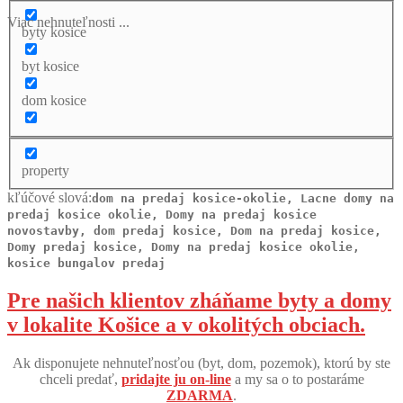
Viac nehnuteľnosti ...
byty kosice
byt kosice
dom kosice
property
kľúčové slová:
dom na predaj kosice-okolie, Lacne domy na
predaj kosice okolie, Domy na predaj kosice
novostavby, dom predaj kosice, Dom na predaj kosice,
Domy predaj kosice, Domy na predaj kosice okolie,
kosice bungalov predaj
Pre našich klientov zháňame byty a domy
v lokalite Košice a v okolitých obciach.
Ak disponujete nehnuteľnosťou (byt, dom, pozemok), ktorú by ste
chceli predať,
pridajte ju on-line
a my sa o to postaráme
ZDARMA
.