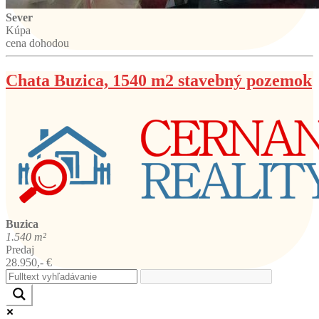
Sever
Kúpa
cena dohodou
Chata Buzica, 1540 m2 stavebný pozemok
Buzica
1.540 m²
Predaj
28.950,- €