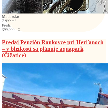
Madarsko
7.800 m²
Predaj
399.000,- €
Predaj Penzión Rankovce pri Herľanoch
– v blízkosti sa plánuje aquapark
(Čižatice)