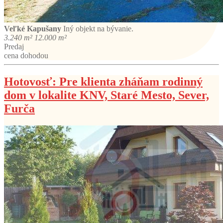
Veľké Kapušany
Iný objekt na bývanie.
3.240 m²
12.000 m²
Predaj
cena dohodou
Hotovosť: Pre klienta zháňam rodinný
dom v lokalite KNV, Staré Mesto, Sever,
Furča