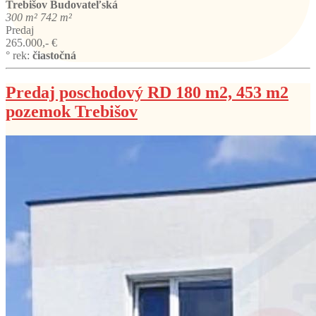
Trebišov
Budovateľská
300 m²
742 m²
Predaj
265.000,- €
° rek:
čiastočná
Predaj poschodový RD 180 m2, 453 m2
pozemok Trebišov