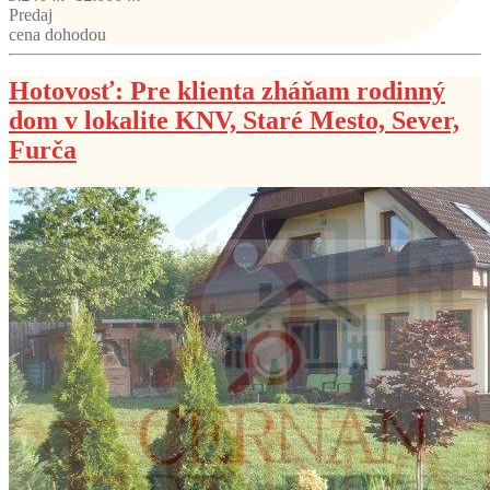
Predaj
cena dohodou
Hotovosť: Pre klienta zháňam rodinný
dom v lokalite KNV, Staré Mesto, Sever,
Furča