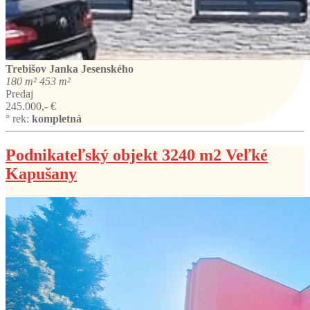
Trebišov
Janka Jesenského
180 m²
453 m²
Predaj
245.000,- €
° rek:
kompletná
Podnikateľský objekt 3240 m2 Veľké
Kapušany