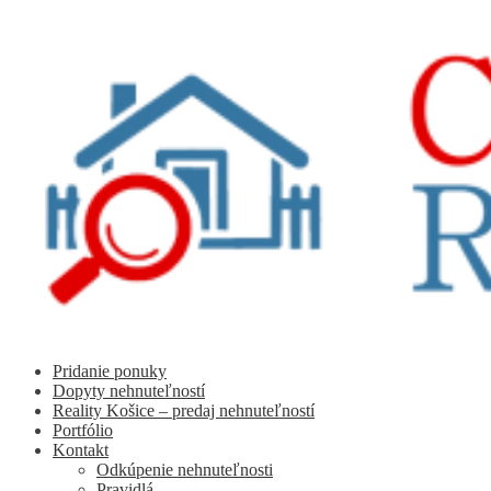
Preskočiť
Preskočiť
na
na
navigáciu
obsah
Pridanie ponuky
Dopyty nehnuteľností
Reality Košice – predaj nehnuteľností
Portfólio
Kontakt
Odkúpenie nehnuteľnosti
Pravidlá