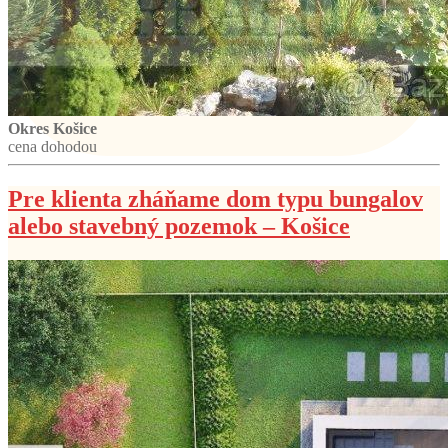
Okres Košice
cena dohodou
Pre klienta zháňame dom typu bungalov
alebo stavebný pozemok – Košice