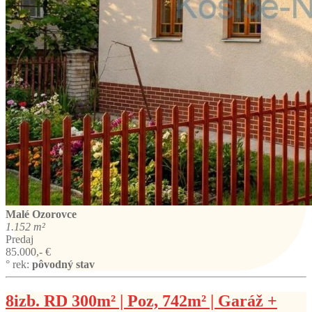
Malé Ozorovce
1.152 m²
Predaj
85.000,- €
° rek:
pôvodný stav
8izb. RD 300m² | Poz, 742m² | Garáž +