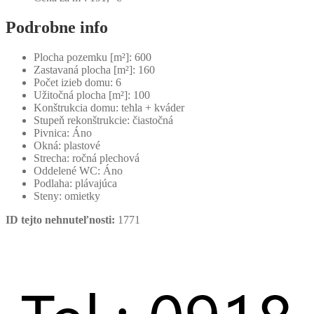
Podrobne info
Plocha pozemku [m²]:
600
Zastavaná plocha [m²]:
160
Počet izieb domu:
6
Užitočná plocha [m²]:
100
Konštrukcia domu:
tehla + kváder
Stupeň rekonštrukcie:
čiastočná
Pivnica:
Áno
Okná:
plastové
Strecha:
ročná plechová
Oddelené WC:
Áno
Podlaha:
plávajúca
Steny:
omietky
ID tejto nehnuteľnosti:
1771