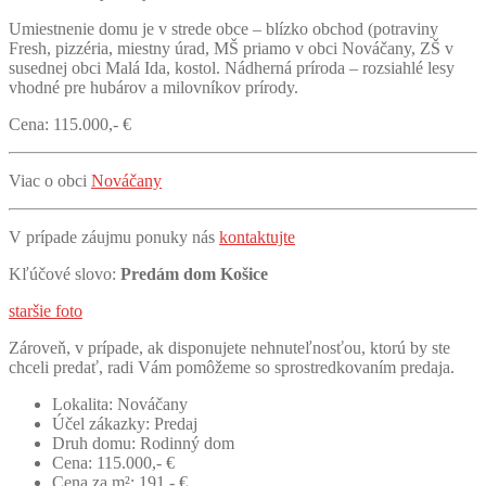
Umiestnenie domu je v strede obce – blízko obchod (potraviny
Fresh, pizzéria, miestny úrad, MŠ priamo v obci Nováčany, ZŠ v
susednej obci Malá Ida, kostol. Nádherná príroda – rozsiahlé lesy
vhodné pre hubárov a milovníkov prírody.
Cena: 115.000,- €
Viac o obci
Nováčany
V prípade záujmu ponuky nás
kontaktujte
Kľúčové slovo:
Predám dom Košice
staršie foto
Zároveň, v prípade, ak disponujete nehnuteľnosťou, ktorú by ste
chceli predať, radi Vám pomôžeme so sprostredkovaním predaja.
Lokalita:
Nováčany
Účel zákazky:
Predaj
Druh domu:
Rodinný dom
Cena:
115.000,- €
Cena za m²:
191,- €