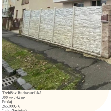
Trebišov
Budovateľská
300 m²
742 m²
Predaj
265.000,- €
° rek:
čiastočná