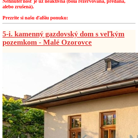
Nehnuteľnosť je už neaktívna (bola rezervovaná, predaná,
alebo zrušená).
Prezrite si našu ďalšiu ponuku:
5-i. kamenný gazdovský dom s veľkým
pozemkom - Malé Ozorovce