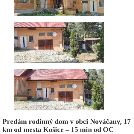
Predám
rodinný
dom
v obci Nováčany, 17
km od mesta
Košice
– 15 min od OC