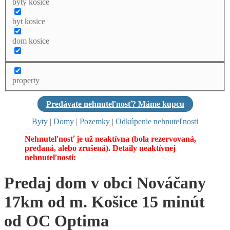
byty kosice
byt kosice
dom kosice
property
Predávate nehnuteľnosť? Máme kupcu
Byty
|
Domy
|
Pozemky
|
Odkúpenie nehnuteľnosti
Nehnuteľnosť je už neaktívna (bola rezervovaná,
predaná, alebo zrušená). Detaily neaktívnej
nehnuteľnosti:
Predaj dom v obci Nováčany
17km od m. Košice 15 minút
od OC Optima