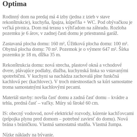
Optima
Rodinný dom na predaj má 4 izby (jedna z izieb v stave
rekonštrukcie), kuchyňa, špajza, kúpeľňa + WC. Pod obývačkou je
veľká pivnica. Dom má terasu s výhľadom na záhradu. Rozloha
pozemku je 6 árov, v zadnej časti domu je priestranná garáž.
Zastavaná plocha domu: 160 m², Úžitková plocha domu: 100 m².
Obytná plocha domu: 70 m². Pozemok je o výmere 647 m². Šírka
pozemku je 18 m, dĺžka 35 m.
Rekonštrukcia domu: nová strecha, plastové okná a vchodové
dvere, plávajúce podlahy, dlažba, kuchynská linka so vstavanými
spotrebičmi. V kuchyni sa nachádza zachovalá plne funkčná
kachlová pec (kachlovec). V troch miestnostiach sa kúri samostatne
troma samostatnými kachlovými pecami.
Materiál stavby: novšia časť domu a zadná časť domu – kvádre a
tehla, predná časť – vaľky. Múry sú široké 60 cm.
IS: obecný vodovod, nové elektrické rozvody, kúrenie kachľovcami
(prípojka plynu pred domom – potrebné zaviesť do domu). Nová
brána s bráničkou. Vlastná samostatná studňa. Vlastná žumpa.
Nízke náklady na bývanie.