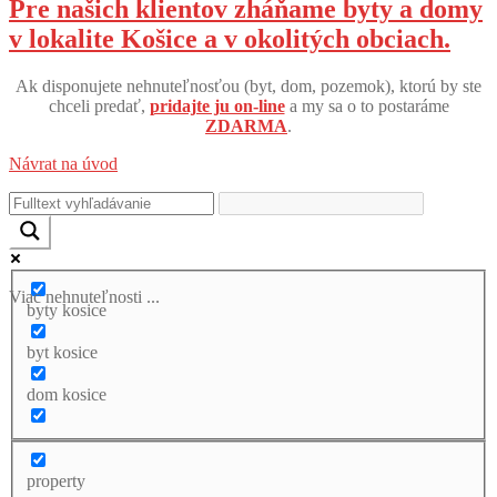
Pre našich klientov zháňame byty a domy
v lokalite Košice a v okolitých obciach.
Ak disponujete nehnuteľnosťou (byt, dom, pozemok), ktorú by ste
chceli predať,
pridajte ju on-line
a my sa o to postaráme
ZDARMA
.
Návrat na úvod
Viac nehnuteľnosti ...
byty kosice
byt kosice
dom kosice
property