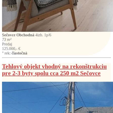
Sečovce
Obchodná
4izb. 1p/6
73 m²
Predaj
125.000,- €
° rek:
čiastočná
Tehlový objekt vhodný na rekonštrukciu
pre 2-3 byty spolu cca 250 m2 Sečovce