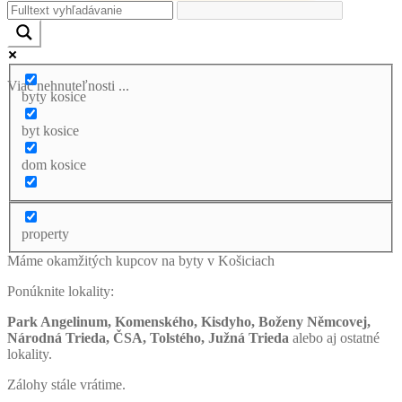
Viac nehnuteľnosti ...
byty kosice
byt kosice
dom kosice
property
Máme okamžitých kupcov na byty v Košiciach
Ponúknite lokality:
Park Angelinum, Komenského, Kisdyho, Boženy Němcovej,
Národná Trieda, ČSA, Tolstého, Južná Trieda
alebo aj ostatné
lokality.
Zálohy stále vrátime.