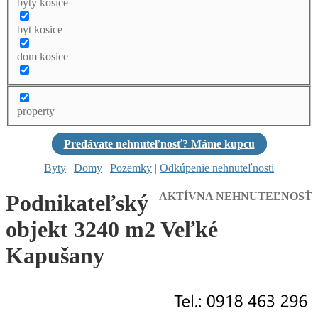
byty kosice
byt kosice
dom kosice
property
Predávate nehnuteľnosť? Máme kupcu
Byty
|
Domy
|
Pozemky
|
Odkúpenie nehnuteľnosti
Podnikateľský
AKTÍVNA NEHNUTEĽNOSŤ
objekt 3240 m2 Veľké
Kapušany