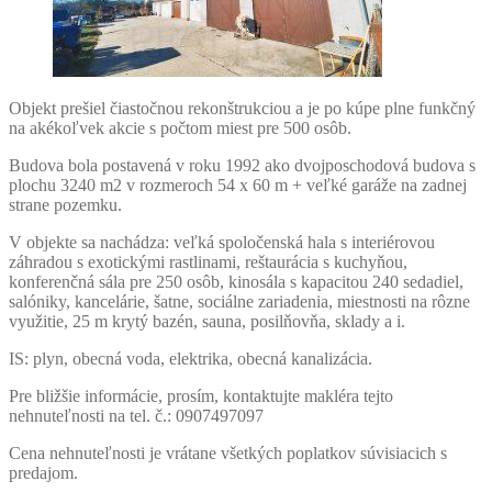
Objekt prešiel čiastočnou rekonštrukciou a je po kúpe plne funkčný
na akékoľvek akcie s počtom miest pre 500 osôb.
Budova bola postavená v roku 1992 ako dvojposchodová budova s
plochu 3240 m2 v rozmeroch 54 x 60 m + veľké garáže na zadnej
strane pozemku.
V objekte sa nachádza: veľká spoločenská hala s interiérovou
záhradou s exotickými rastlinami, reštaurácia s kuchyňou,
konferenčná sála pre 250 osôb, kinosála s kapacitou 240 sedadiel,
salóniky, kancelárie, šatne, sociálne zariadenia, miestnosti na rôzne
využitie, 25 m krytý bazén, sauna, posilňovňa, sklady a i.
IS: plyn, obecná voda, elektrika, obecná kanalizácia.
Pre bližšie informácie, prosím, kontaktujte makléra tejto
nehnuteľnosti na tel. č.: 0907497097
Cena nehnuteľnosti je vrátane všetkých poplatkov súvisiacich s
predajom.