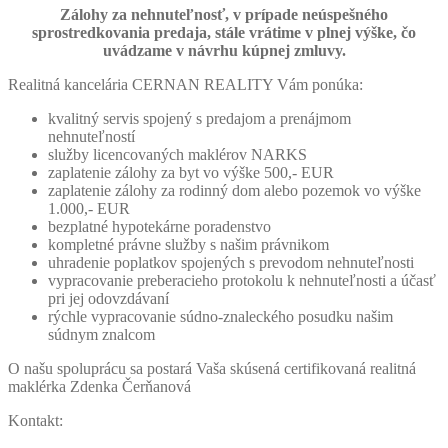
Zálohy za nehnuteľnosť, v prípade neúspešného
sprostredkovania predaja, stále vrátime v plnej výške, čo
uvádzame v návrhu kúpnej zmluvy.
Realitná kancelária CERNAN REALITY Vám ponúka:
kvalitný servis spojený s predajom a prenájmom
nehnuteľností
služby licencovaných maklérov NARKS
zaplatenie zálohy za byt vo výške 500,- EUR
zaplatenie zálohy za rodinný dom alebo pozemok vo výške
1.000,- EUR
bezplatné hypotekárne poradenstvo
kompletné právne služby s našim právnikom
uhradenie poplatkov spojených s prevodom nehnuteľnosti
vypracovanie preberacieho protokolu k nehnuteľnosti a účasť
pri jej odovzdávaní
rýchle vypracovanie súdno-znaleckého posudku našim
súdnym znalcom
O našu spoluprácu sa postará Vaša skúsená certifikovaná realitná
maklérka Zdenka Čerňanová
Kontakt: