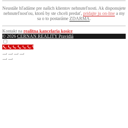
„Pomohli mi s predajom, za čo som im vďačný a vážim si
Neustále hľadáme pre našich klientov nehnuteľnosti. Ak disponujete
ich služby. Odporúčam.“
nehnuteľnosťou, ktorú by ste chceli predať,
pridajte ju on-line
a my
— J. (Overený klient)
sa o to postaráme
ZDARMA
.
„Aj mne predali byt a nemal som problém. Všetko vybavili
Kontakt na
realitna kancelaria kosice
za mňa, nemal som žiadne starosti.“
© 2026
CERNAN REALITY
Pravidlá
— F. (Overený klient)
Call Now Button