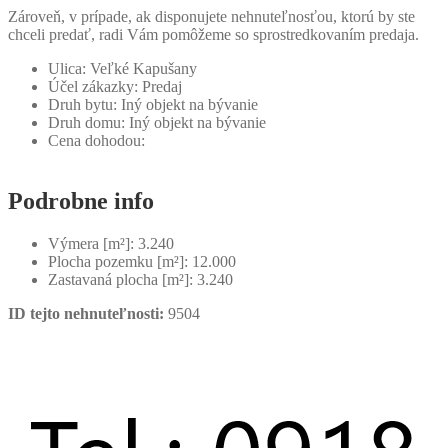
Zároveň, v prípade, ak disponujete nehnuteľnosťou, ktorú by ste
chceli predať, radi Vám pomôžeme so sprostredkovaním predaja.
Ulica:
Veľké Kapušany
Účel zákazky:
Predaj
Druh bytu:
Iný objekt na bývanie
Druh domu:
Iný objekt na bývanie
Cena dohodou:
Podrobne info
Výmera [m²]:
3.240
Plocha pozemku [m²]:
12.000
Zastavaná plocha [m²]:
3.240
ID tejto nehnuteľnosti:
9504