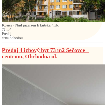
Košice - Nad jazerom
Irkutská
4izb.
71 m²
Predaj
cena dohodou
Predaj 4 izbový byt 73 m2 Sečovce –
centrum, Obchodná ul.