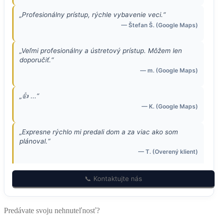
„Profesionálny prístup, rýchle vybavenie veci.“
— Štefan Š. (Google Maps)
„Veľmi profesionálny a ústretový prístup. Môžem len
doporučiť.“
— m. (Google Maps)
„👍 ...“
— K. (Google Maps)
„Expresne rýchlo mi predali dom a za viac ako som
plánoval.“
— T. (Overený klient)
„Predávajú mi 2 byty v Košiciach, nakoľko ja na to
📞 Kontaktujte nás
nemám čas. Veľká vďaka.“
— S. (Overený klient)
Predávate svoju nehnuteľnosť?