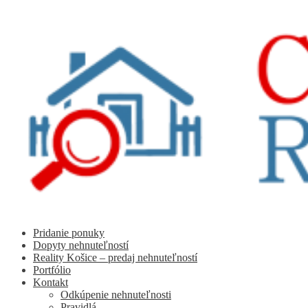
Preskočiť
Preskočiť
na
na
navigáciu
obsah
Pridanie ponuky
Dopyty nehnuteľností
Reality Košice – predaj nehnuteľností
Portfólio
Kontakt
Odkúpenie nehnuteľnosti
Pravidlá