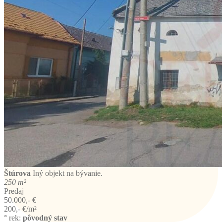
Štúrova
Iný objekt na bývanie.
250 m²
Predaj
50.000,- €
200,- €/m²
° rek:
pôvodný stav