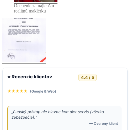
Ocenenie za najlepšiu
realitnú maklérku
⭐ Recenzie klientov
4.4 / 5
★★★★★
(Google & Web)
„Ľudský prístup ale hlavne komplet servis (všetko
zabezpečia).“
— Overený klient