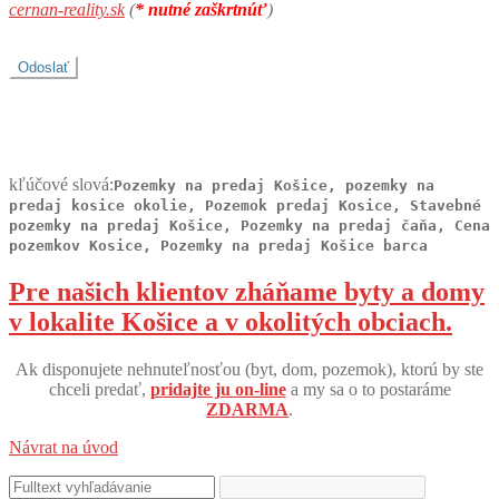
cernan-reality.sk
(
* nutné zaškrtnúť
)
kľúčové slová:
Pozemky na predaj Košice, pozemky na
predaj kosice okolie, Pozemok predaj Kosice, Stavebné
pozemky na predaj Košice, Pozemky na predaj čaňa, Cena
pozemkov Kosice, Pozemky na predaj Košice barca
Pre našich klientov zháňame byty a domy
v lokalite Košice a v okolitých obciach.
Ak disponujete nehnuteľnosťou (byt, dom, pozemok), ktorú by ste
chceli predať,
pridajte ju on-line
a my sa o to postaráme
ZDARMA
.
Návrat na úvod