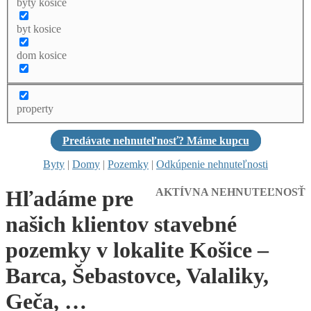
byty kosice
byt kosice
dom kosice
property
Predávate nehnuteľnosť? Máme kupcu
Byty
|
Domy
|
Pozemky
|
Odkúpenie nehnuteľnosti
Hľadáme pre
AKTÍVNA NEHNUTEĽNOSŤ
našich klientov stavebné
pozemky v lokalite Košice –
Barca, Šebastovce, Valaliky,
Geča, …