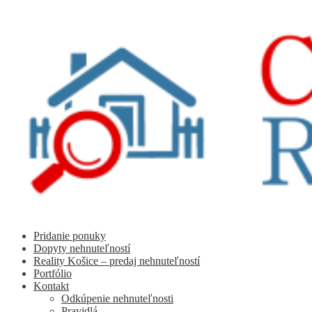
Preskočiť
Preskočiť
na
na
navigáciu
obsah
Pridanie ponuky
Dopyty nehnuteľností
Reality Košice – predaj nehnuteľností
Portfólio
Kontakt
Odkúpenie nehnuteľnosti
Pravidlá