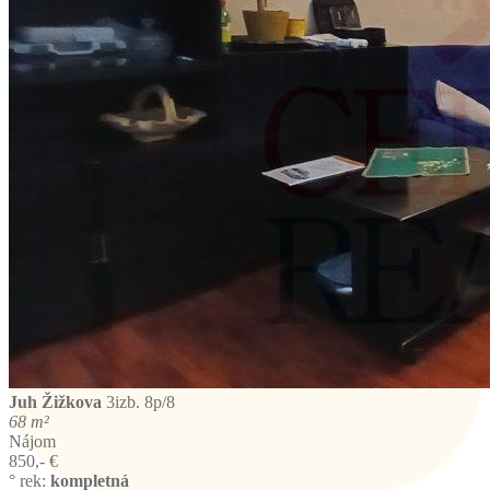
Juh
Žižkova
3izb. 8p/8
68 m²
Nájom
850,- €
° rek:
kompletná