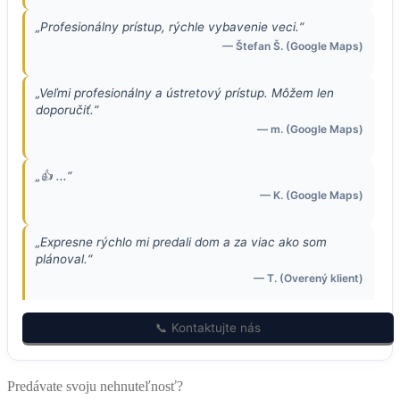
„Profesionálny prístup, rýchle vybavenie veci.“
— Štefan Š. (Google Maps)
„Veľmi profesionálny a ústretový prístup. Môžem len
doporučiť.“
— m. (Google Maps)
„👍 ...“
— K. (Google Maps)
„Expresne rýchlo mi predali dom a za viac ako som
plánoval.“
— T. (Overený klient)
„Predávajú mi 2 byty v Košiciach, nakoľko ja na to
📞 Kontaktujte nás
nemám čas. Veľká vďaka.“
— S. (Overený klient)
Predávate svoju nehnuteľnosť?