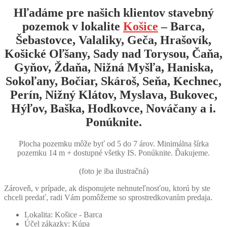
Hľadáme pre našich klientov stavebný
pozemok v lokalite
Košice
–
Barca
,
Šebastovce
,
Valaliky
,
Geča
,
Hrašovík
,
Košické Oľšany
,
Sady nad Torysou
,
Čaňa
,
Gyňov
,
Ždaňa
,
Nižná Myšľa
,
Haniska
,
Sokoľany
,
Bočiar
,
Skároš
,
Seňa
,
Kechnec
,
Perín
,
Nižný Klátov
,
Myslava
,
Bukovec
,
Hýľov
,
Baška
,
Hodkovce
,
Nováčany
a i.
Ponúknite.
Plocha pozemku môže byť od 5 do 7 árov. Minimálna šírka
pozemku 14 m + dostupné všetky IS. Ponúknite. Ďakujeme.
(foto je iba ilustračná)
Zároveň, v prípade, ak disponujete nehnuteľnosťou, ktorú by ste
chceli predať, radi Vám pomôžeme so sprostredkovaním predaja.
Lokalita:
Košice - Barca
Účel zákazky:
Kúpa