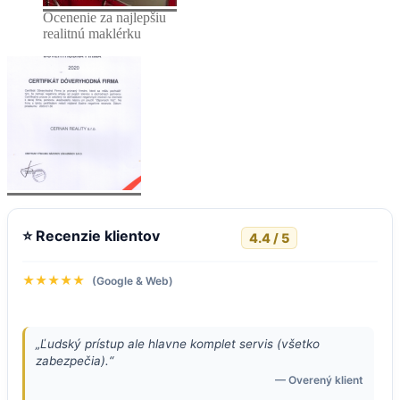
Ocenenie za najlepšiu
realitnú maklérku
⭐ Recenzie klientov
4.4 / 5
★★★★★
(Google & Web)
„Ľudský prístup ale hlavne komplet servis (všetko
zabezpečia).“
— Overený klient