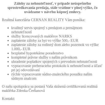
Zálohy za nehnuteľnosť, v prípade neúspešného
sprostredkovania predaja, stále vrátime v plnej výške, čo
uvádzame v návrhu kúpnej zmluvy.
Realitná kancelária CERNAN REALITY Vám ponúka:
kvalitný servis spojený s predajom a prenájmom
nehnuteľností
služby licencovaných maklérov NARKS
zaplatenie zálohy za byt vo výške 500,- EUR
zaplatenie zálohy za rodinný dom alebo pozemok vo výške
1.000,- EUR
bezplatné hypotekárne poradenstvo
kompletné právne služby s našim právnikom
uhradenie poplatkov spojených s prevodom nehnuteľnosti
vypracovanie preberacieho protokolu k nehnuteľnosti a účasť
pri jej odovzdávaní
rýchle vypracovanie súdno-znaleckého posudku našim
súdnym znalcom
O našu spoluprácu sa postará Vaša skúsená certifikovaná realitná
maklérka Zdenka Čerňanová
Kontakt: