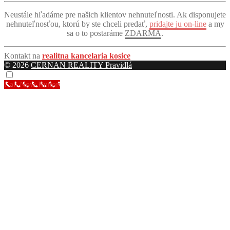
„Pomohli mi s predajom, za čo som im vďačný a vážim si
Neustále hľadáme pre našich klientov nehnuteľnosti. Ak disponujete
ich služby. Odporúčam.“
nehnuteľnosťou, ktorú by ste chceli predať,
pridajte ju on-line
a my
— J. (Overený klient)
sa o to postaráme
ZDARMA
.
„Aj mne predali byt a nemal som problém. Všetko vybavili
Kontakt na
realitna kancelaria kosice
za mňa, nemal som žiadne starosti.“
© 2026
CERNAN REALITY
Pravidlá
— F. (Overený klient)
Call Now Button