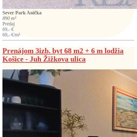
Sever
Park Anička
890 m²
Predaj
69,- €
69,- €/m²
Prenájom 3izb. byt 68 m2 + 6 m lodžia
Košice - Juh Žižkova ulica