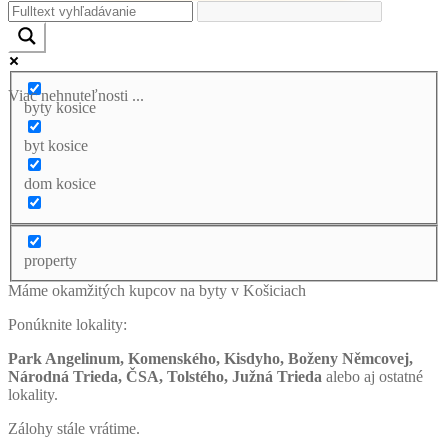
Viac nehnuteľnosti ...
byty kosice
byt kosice
dom kosice
property
Máme okamžitých kupcov na byty v Košiciach
Ponúknite lokality:
Park Angelinum, Komenského, Kisdyho, Boženy Němcovej,
Národná Trieda, ČSA, Tolstého, Južná Trieda
alebo aj ostatné
lokality.
Zálohy stále vrátime.