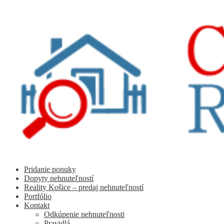
Preskočiť
Preskočiť
na
na
navigáciu
obsah
Pridanie ponuky
Dopyty nehnuteľností
Reality Košice – predaj nehnuteľností
Portfólio
Kontakt
Odkúpenie nehnuteľnosti
Pravidlá