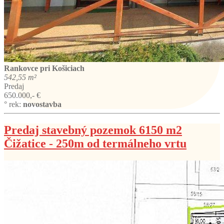
Rankovce
pri Košiciach
542,55 m²
Predaj
650.000,- €
° rek:
novostavba
Predaj stavebný pozemok 6150 m2
Čižatice - 250m od termálneho vrtu