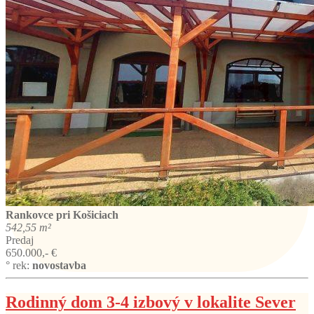
Rankovce
pri Košiciach
542,55 m²
Predaj
650.000,- €
° rek:
novostavba
Rodinný dom 3-4 izbový v lokalite Sever