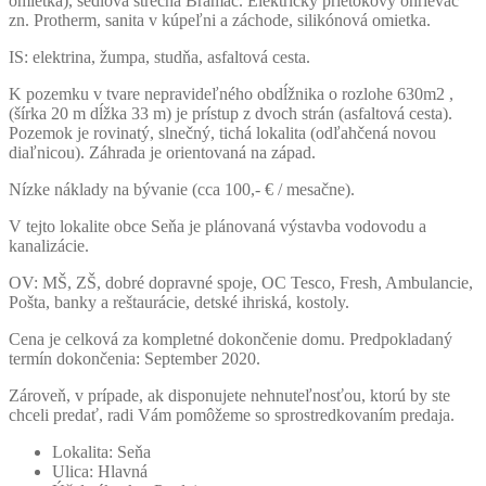
omietka), sedlová strecha Bramac. Elektrický prietokový ohrievač
zn. Protherm, sanita v kúpeľni a záchode, silikónová omietka.
IS: elektrina, žumpa, studňa, asfaltová cesta.
K pozemku v tvare nepravideľného obdĺžnika o rozlohe 630m2 ,
(šírka 20 m dĺžka 33 m) je prístup z dvoch strán (asfaltová cesta).
Pozemok je rovinatý, slnečný, tichá lokalita (odľahčená novou
diaľnicou). Záhrada je orientovaná na západ.
Nízke náklady na bývanie (cca 100,- € / mesačne).
V tejto lokalite obce Seňa je plánovaná výstavba vodovodu a
kanalizácie.
OV: MŠ, ZŠ, dobré dopravné spoje, OC Tesco, Fresh, Ambulancie,
Pošta, banky a reštaurácie, detské ihriská, kostoly.
Cena je celková za kompletné dokončenie domu. Predpokladaný
termín dokončenia: September 2020.
Zároveň, v prípade, ak disponujete nehnuteľnosťou, ktorú by ste
chceli predať, radi Vám pomôžeme so sprostredkovaním predaja.
Lokalita:
Seňa
Ulica:
Hlavná