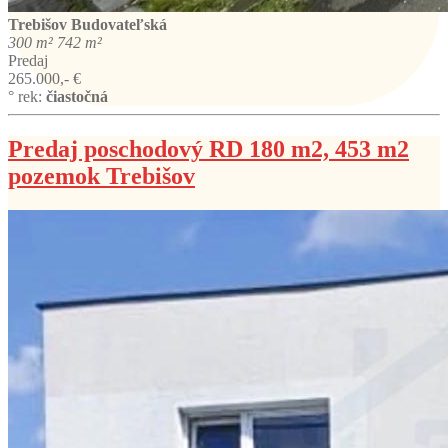
Trebišov
Budovateľská
300 m²
742 m²
Predaj
265.000,- €
° rek:
čiastočná
Predaj poschodový RD 180 m2, 453 m2
pozemok Trebišov