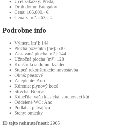
Účel zákazky:
Predaj
Druh domu:
Bungalov
Cena:
166.000,- €
Cena za m²:
263,- €
Podrobne info
Výmera [m²]:
144
Plocha pozemku [m²]:
630
Zastavaná plocha [m²]:
144
Užitočná plocha [m²]:
128
Konštrukcia domu:
kváder
Stupeň rekonštrukcie:
novostavba
Okná:
plastové
Zateplenie:
Áno
Kúrenie:
plynový kotol
Strecha:
Bramac
Kúpeľňa:
vaňa klasická, sprchovací kút
Oddelené WC:
Áno
Podlaha:
plávajúca
Steny:
omietky
ID tejto nehnuteľnosti:
2905