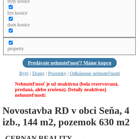
byty kosice
byt kosice
dom kosice
property
Predávate nehnuteľnosť? Máme kupcu
Byty
|
Domy
|
Pozemky
|
Odkúpenie nehnuteľnosti
Nehnuteľnosť je už neaktívna (bola rezervovaná,
predaná, alebo zrušená). Detaily neaktívnej
nehnuteľnosti:
Novostavba RD v obci Seňa, 4
izb., 144 m2, pozemok 630 m2
CERNAN REALITY