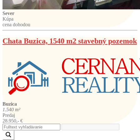
Sever
Kúpa
cena dohodou
Chata Buzica, 1540 m2 stavebný pozemok
Buzica
1.540 m²
Predaj
28.950,- €