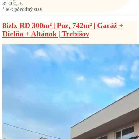
85.000,- €
° rek:
pôvodný stav
8izb. RD 300m² | Poz, 742m² | Garáž +
Dielňa + Altánok | Trebišov