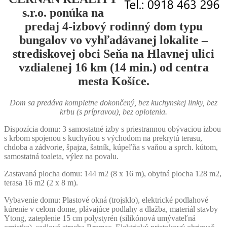
s.r.o. ponúka na
predaj 4-izbový rodinný dom typu
bungalov vo vyhľadávanej lokalite –
strediskovej obci Seňa na Hlavnej ulici
vzdialenej 16 km (14 min.) od centra
mesta Košíce.
Dom sa predáva kompletne dokončený, bez kuchynskej linky, bez
krbu (s prípravou), bez oplotenia.
Dispozícia domu: 3 samostatné izby s priestrannou obývaciou izbou
s krbom spojenou s kuchyňou s východom na prekrytú terasu,
chdoba a zádvorie, špajza, šatník, kúpeľňa s vaňou a sprch. kútom,
samostatná toaleta, výlez na povalu.
Zastavaná plocha domu: 144 m2 (8 x 16 m), obytná plocha 128 m2,
terasa 16 m2 (2 x 8 m).
Vybavenie domu: Plastové okná (trojsklo), elektrické podlahové
kúrenie v celom dome, plávajúce podlahy a dlažba, materiál stavby
Ytong, zateplenie 15 cm polystyrén (silikónová umývateľná