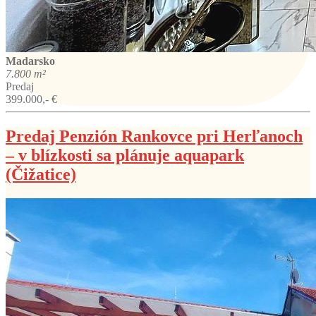
Madarsko
7.800 m²
Predaj
399.000,- €
Predaj Penzión Rankovce pri Herľanoch
– v blízkosti sa plánuje aquapark
(Čižatice)