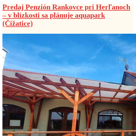
Predaj Penzión Rankovce pri Herľanoch
– v blízkosti sa plánuje aquapark
(Čižatice)