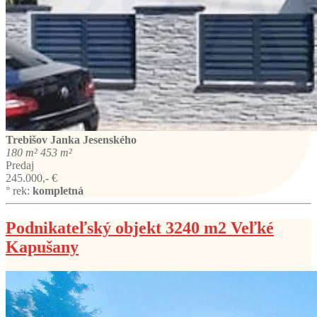
Trebišov
Janka Jesenského
180 m²
453 m²
Predaj
245.000,- €
° rek:
kompletná
Podnikateľský objekt 3240 m2 Veľké
Kapušany