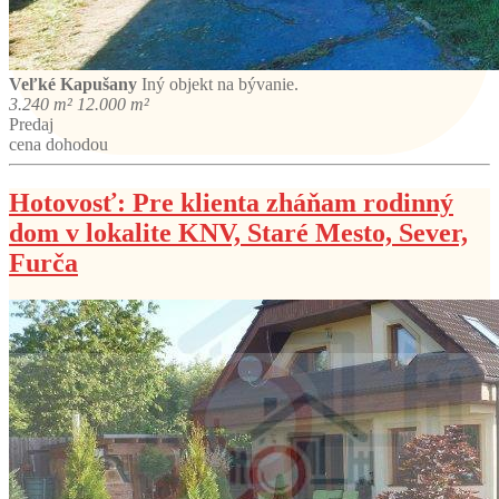
Veľké Kapušany
Iný objekt na bývanie.
3.240 m²
12.000 m²
Predaj
cena dohodou
Hotovosť: Pre klienta zháňam rodinný
dom v lokalite KNV, Staré Mesto, Sever,
Furča