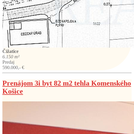
Čižatice
6.150 m²
Predaj
590.000,- €
Prenájom 3i byt 82 m2 tehla Komenského
Košice