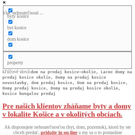
Viac nehnuteľnosti ...
byty kosice
byt kosice
dom kosice
property
kľúčové slová:
dom na predaj kosice-okolie, Lacne domy na
predaj kosice okolie, Domy na predaj kosice
novostavby, dom predaj kosice, Dom na predaj kosice,
Domy predaj kosice, Domy na predaj kosice okolie,
kosice bungalov predaj
Pre našich klientov zháňame byty a domy
v lokalite Košice a v okolitých obciach.
Ak disponujete nehnuteľnosťou (byt, dom, pozemok), ktorú by ste
chceli predať,
pridajte ju on-line
a my sa o to postaráme