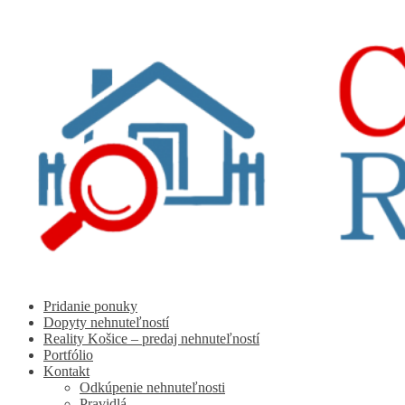
Preskočiť
Preskočiť
na
na
navigáciu
obsah
Pridanie ponuky
Dopyty nehnuteľností
Reality Košice – predaj nehnuteľností
Portfólio
Kontakt
Odkúpenie nehnuteľnosti
Pravidlá