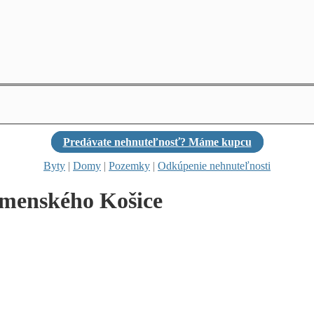
Predávate nehnuteľnosť? Máme kupcu
Byty
|
Domy
|
Pozemky
|
Odkúpenie nehnuteľnosti
omenského Košice