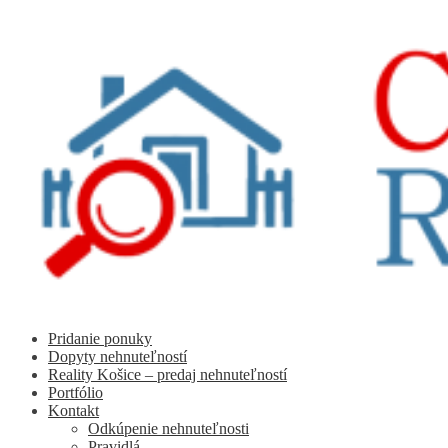
Preskočiť
Preskočiť
na
na
navigáciu
obsah
Pridanie ponuky
Dopyty nehnuteľností
Reality Košice – predaj nehnuteľností
Portfólio
Kontakt
Odkúpenie nehnuteľnosti
Pravidlá