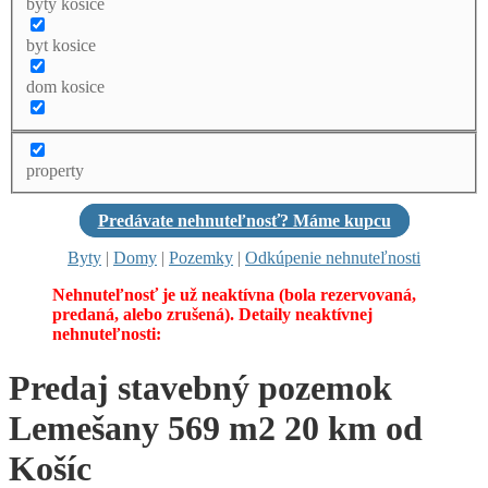
byty kosice
byt kosice
dom kosice
property
Predávate nehnuteľnosť? Máme kupcu
Byty
|
Domy
|
Pozemky
|
Odkúpenie nehnuteľnosti
Nehnuteľnosť je už neaktívna (bola rezervovaná,
predaná, alebo zrušená). Detaily neaktívnej
nehnuteľnosti:
Predaj stavebný pozemok
Lemešany 569 m2 20 km od
Košíc