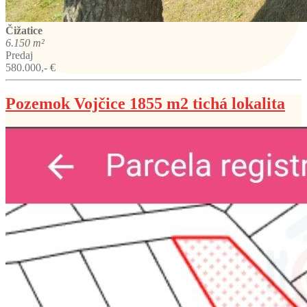
Čižatice
6.150 m²
Predaj
580.000,- €
Pozemok Vojčice 1855 m2 tichá lokalita