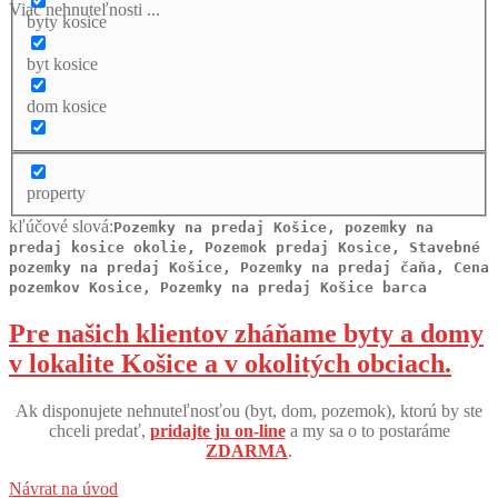
Viac nehnuteľnosti ...
byty kosice
byt kosice
dom kosice
property
kľúčové slová:
Pozemky na predaj Košice, pozemky na
predaj kosice okolie, Pozemok predaj Kosice, Stavebné
pozemky na predaj Košice, Pozemky na predaj čaňa, Cena
pozemkov Kosice, Pozemky na predaj Košice barca
Pre našich klientov zháňame byty a domy
v lokalite Košice a v okolitých obciach.
Ak disponujete nehnuteľnosťou (byt, dom, pozemok), ktorú by ste
chceli predať,
pridajte ju on-line
a my sa o to postaráme
ZDARMA
.
Návrat na úvod