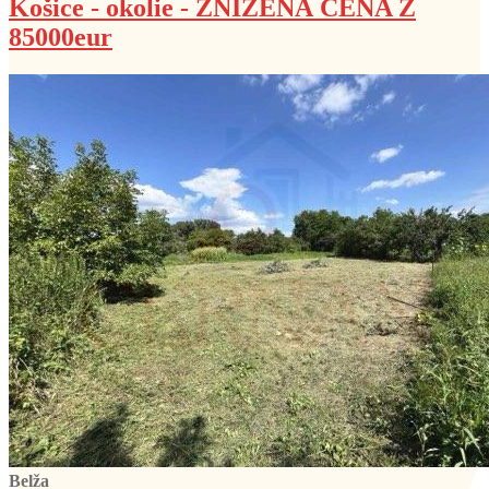
Košice - okolie - ZNÍŽENÁ CENA Z
85000eur
Belža