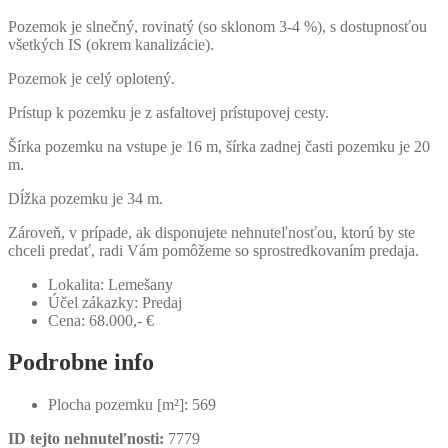
Pozemok je slnečný, rovinatý (so sklonom 3-4 %), s dostupnosťou
všetkých IS (okrem kanalizácie).
Pozemok je celý oplotený.
Prístup k pozemku je z asfaltovej prístupovej cesty.
Šírka pozemku na vstupe je 16 m, šírka zadnej časti pozemku je 20
m.
Dĺžka pozemku je 34 m.
Zároveň, v prípade, ak disponujete nehnuteľnosťou, ktorú by ste
chceli predať, radi Vám pomôžeme so sprostredkovaním predaja.
Lokalita:
Lemešany
Účel zákazky:
Predaj
Cena:
68.000,- €
Podrobne info
Plocha pozemku [m²]:
569
ID tejto nehnuteľnosti:
7779