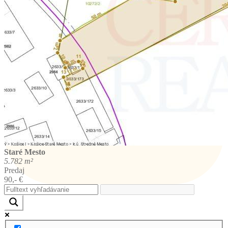
Staré Mesto
5.782 m²
Predaj
90,- €