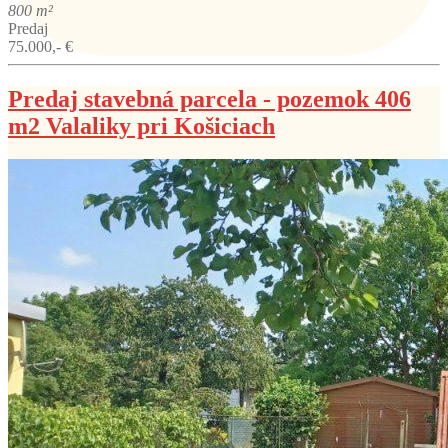
800 m²
Predaj
75.000,- €
Predaj stavebná parcela - pozemok 406
m2 Valaliky pri Košiciach