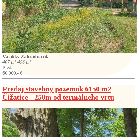
Valaliky
Záhradná ul.
407 m²
406 m²
Predaj
60.000,- €
Predaj stavebný pozemok 6150 m2
Čižatice - 250m od termálneho vrtu