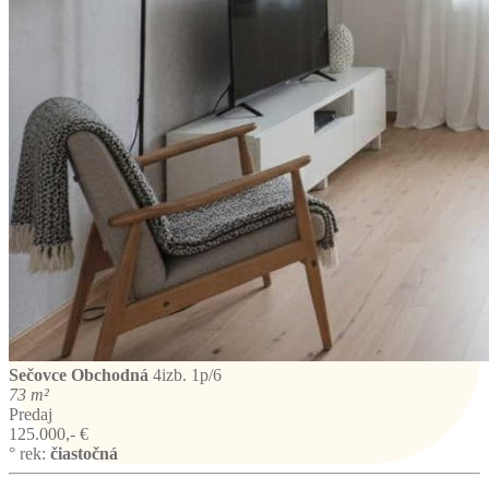
Sečovce
Obchodná
4izb. 1p/6
73 m²
Predaj
125.000,- €
° rek:
čiastočná