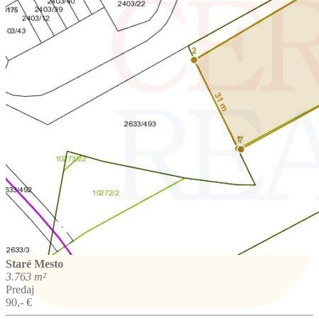
Staré Mesto
3.763 m²
Predaj
90,- €