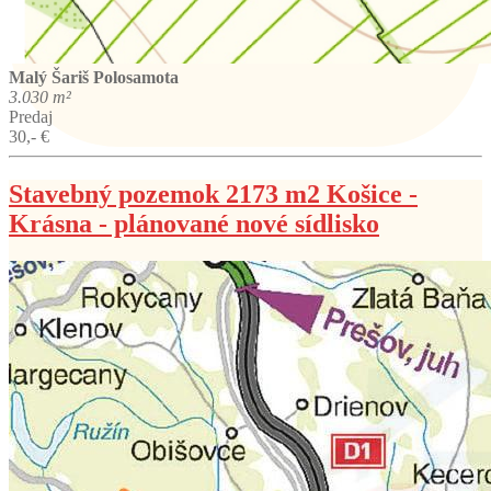
Malý Šariš
Polosamota
3.030 m²
Predaj
30,- €
Stavebný pozemok 2173 m2 Košice -
Krásna - plánované nové sídlisko