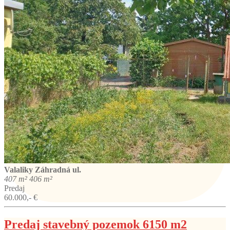
Valaliky
Záhradná ul.
407 m²
406 m²
Predaj
60.000,- €
Predaj stavebný pozemok 6150 m2