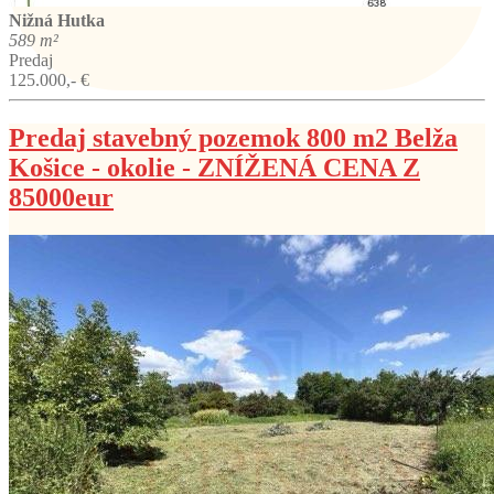
Nižná Hutka
589 m²
Predaj
125.000,- €
Predaj stavebný pozemok 800 m2 Belža
Košice - okolie - ZNÍŽENÁ CENA Z
85000eur