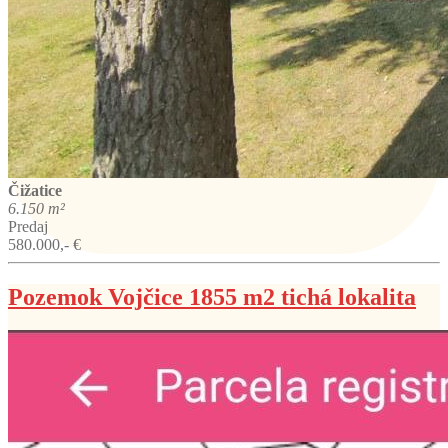
Čižatice
6.150 m²
Predaj
580.000,- €
Pozemok Vojčice 1855 m2 tichá lokalita