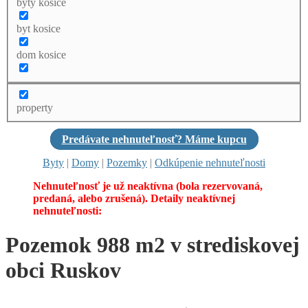
byty kosice
byt kosice
dom kosice
property
Predávate nehnuteľnosť? Máme kupcu
Byty
|
Domy
|
Pozemky
|
Odkúpenie nehnuteľnosti
Nehnuteľnosť je už neaktívna (bola rezervovaná,
predaná, alebo zrušená). Detaily neaktívnej
nehnuteľnosti:
Pozemok 988 m2 v strediskovej
obci Ruskov