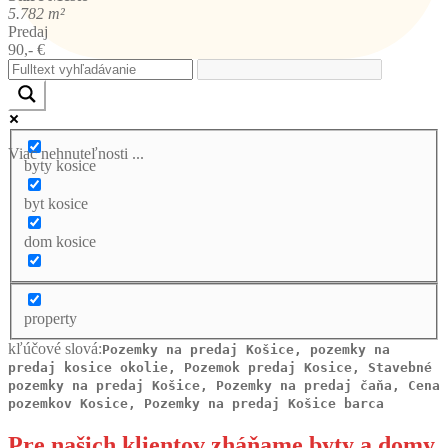
5.782 m²
Predaj
90,- €
Viac nehnuteľnosti ...
byty kosice
byt kosice
dom kosice
property
kľúčové slová:
Pozemky na predaj Košice, pozemky na
predaj kosice okolie, Pozemok predaj Kosice, Stavebné
pozemky na predaj Košice, Pozemky na predaj čaňa, Cena
pozemkov Kosice, Pozemky na predaj Košice barca
Pre našich klientov zháňame byty a domy