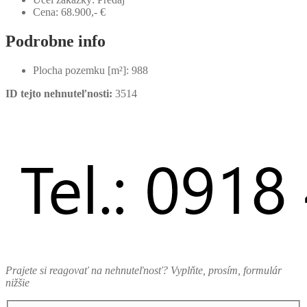
Cena:
68.900,- €
Podrobne info
Plocha pozemku [m²]:
988
ID tejto nehnuteľnosti:
3514
Prajete si reagovať na nehnuteľnosť? Vyplňte, prosím, formulár
nižšie