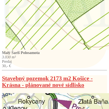
Malý Šariš
Polosamota
3.030 m²
Predaj
30,- €
Stavebný pozemok 2173 m2 Košice -
Krásna - plánované nové sídlisko