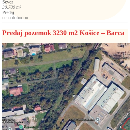
Sever
30.780 m²
Predaj
cena dohodou
Predaj pozemok 3230 m2 Košice – Barca