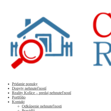
Preskočiť
Preskočiť
na
na
navigáciu
obsah
Pridanie ponuky
Dopyty nehnuteľností
Reality Košice – predaj nehnuteľností
Portfólio
Kontakt
Odkúpenie nehnuteľnosti
Pravidlá