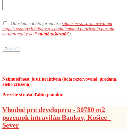
Odoslaním tohto formulára
súhlasím so spracovávaním
mojich osobných údajov a s podmienkami používania portálu
cernan-reality.sk
(
* nutné zaškrtnúť
)
Nehnuteľnosť je už neaktívna (bola rezervovaná, predaná,
alebo zrušená).
Prezrite si našu ďalšiu ponuku:
Vhodné pre developera - 30780 m2
pozemok intravilán Bankov, Košice -
Sever