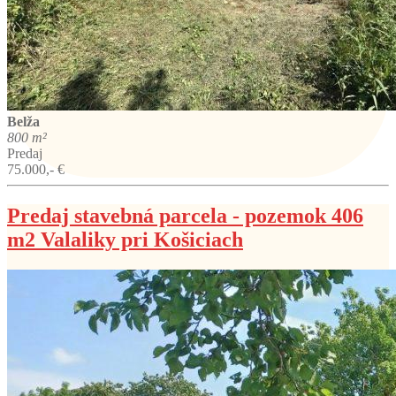
Belža
800 m²
Predaj
75.000,- €
Predaj stavebná parcela - pozemok 406
m2 Valaliky pri Košiciach