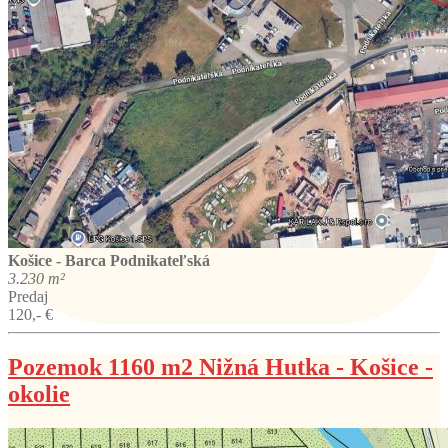
Košice - Barca
Podnikateľská
3.230 m²
Predaj
120,- €
Pozemok 1160 m2 Nižná Hutka - Košice -
okolie