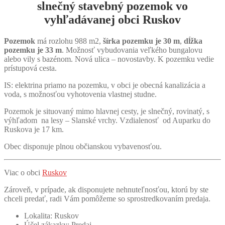
slnečný
stavebný pozemok
vo
vyhľadávanej obci
Ruskov
Pozemok
má rozlohu 988 m2,
šírka pozemku je 30 m
,
dĺžka
pozemku je 33 m
. Možnosť vybudovania veľkého bungalovu
alebo vily s bazénom. Nová ulica – novostavby. K pozemku vedie
prístupová cesta.
IS: elektrina priamo na pozemku, v obci je obecná kanalizácia a
voda, s možnosťou vyhotovenia vlastnej studne.
Pozemok je situovaný mimo hlavnej cesty, je slnečný, rovinatý, s
výhľadom na lesy – Slanské vrchy. Vzdialenosť od Auparku do
Ruskova je 17 km.
Obec disponuje plnou občianskou vybavenosťou.
Viac o obci
Ruskov
Zároveň, v prípade, ak disponujete nehnuteľnosťou, ktorú by ste
chceli predať, radi Vám pomôžeme so sprostredkovaním predaja.
Lokalita:
Ruskov
Účel zákazky:
Predaj