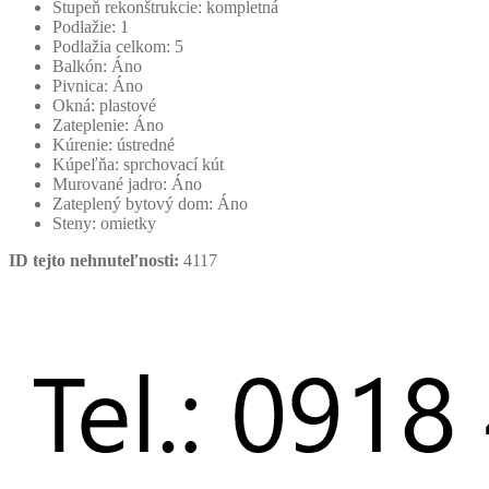
Stupeň rekonštrukcie:
kompletná
Podlažie:
1
Podlažia celkom:
5
Balkón:
Áno
Pivnica:
Áno
Okná:
plastové
Zateplenie:
Áno
Kúrenie:
ústredné
Kúpeľňa:
sprchovací kút
Murované jadro:
Áno
Zateplený bytový dom:
Áno
Steny:
omietky
ID tejto nehnuteľnosti:
4117