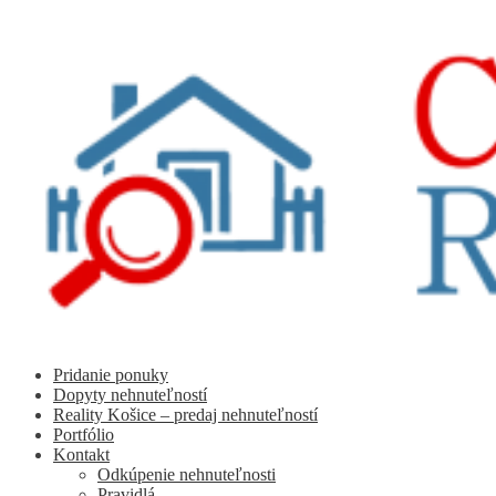
Preskočiť
Preskočiť
na
na
navigáciu
obsah
Pridanie ponuky
Dopyty nehnuteľností
Reality Košice – predaj nehnuteľností
Portfólio
Kontakt
Odkúpenie nehnuteľnosti
Pravidlá