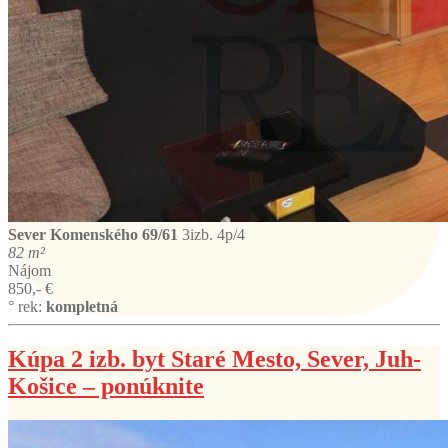
Sever
Komenského 69/61
3izb. 4p/4
82 m²
Nájom
850,- €
° rek:
kompletná
Kúpa 2 izb. byt Staré Mesto, Sever, Juh-
Košice – ponúknite