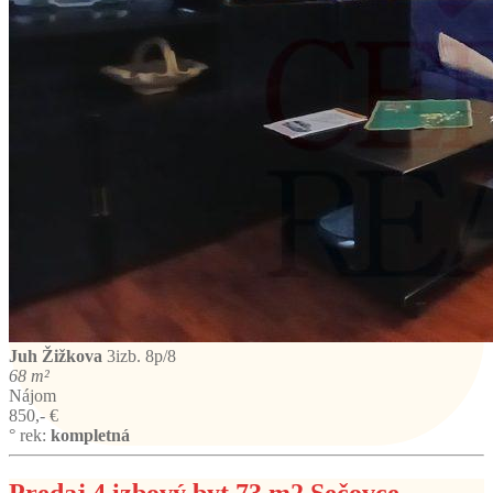
Juh
Žižkova
3izb. 8p/8
68 m²
Nájom
850,- €
° rek:
kompletná
Predaj 4 izbový byt 73 m2 Sečovce –