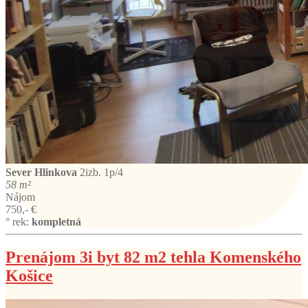
Sever
Hlinkova
2izb. 1p/4
58 m²
Nájom
750,- €
° rek:
kompletná
Prenájom 3i byt 82 m2 tehla Komenského
Košice