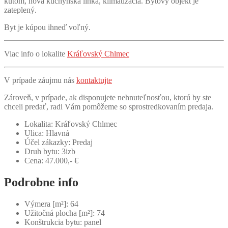
kútom, nová kuchynská linka, klimatizácia. Bytový objekt je
zateplený.
Byt je kúpou ihneď voľný.
Viac info o lokalite
Kráľovský Chlmec
V prípade záujmu nás
kontaktujte
Zároveň, v prípade, ak disponujete nehnuteľnosťou, ktorú by ste
chceli predať, radi Vám pomôžeme so sprostredkovaním predaja.
Lokalita:
Kráľovský Chlmec
Ulica:
Hlavná
Účel zákazky:
Predaj
Druh bytu:
3izb
Cena:
47.000,- €
Podrobne info
Výmera [m²]:
64
Užitočná plocha [m²]:
74
Konštrukcia bytu:
panel