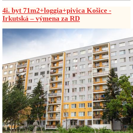
4i. byt 71m2+loggia+pivica Košice -
Irkutská – výmena za RD