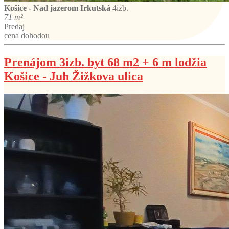
Košice - Nad jazerom
Irkutská
4izb.
71 m²
Predaj
cena dohodou
Prenájom 3izb. byt 68 m2 + 6 m lodžia
Košice - Juh Žižkova ulica