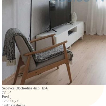
Sečovce
Obchodná
4izb. 1p/6
73 m²
Predaj
125.000,- €
° rek:
čiastočná